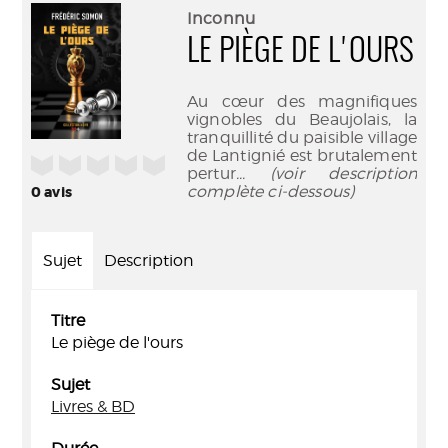
(Nouve
par
Inconnu
fenêtr
mail
LE PIÈGE DE L'OURS
Au cœur des magnifiques
vignobles du Beaujolais, la
tranquillité du paisible village
de Lantignié est brutalement
/5
pertur
... (voir description
complète ci-dessous)
0
avis
Sujet
Description
Titre
Le piège de l'ours
Sujet
Livres & BD