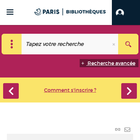
Recherche avancée
Comment s'inscrire ?
Lien
perma
Envo