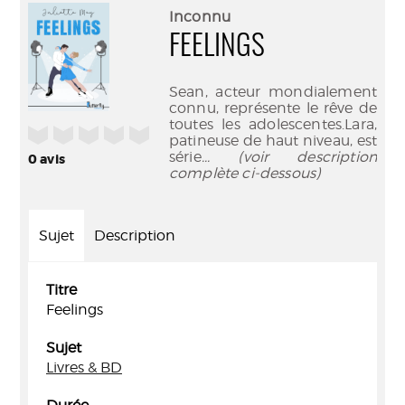
(Nouve
par
Inconnu
fenêtr
mail
FEELINGS
Sean, acteur mondialement
connu, représente le rêve de
toutes les adolescentes.Lara,
/5
patineuse de haut niveau, est
série
... (voir description
0
avis
complète ci-dessous)
Sujet
Description
Titre
Feelings
Sujet
Livres & BD