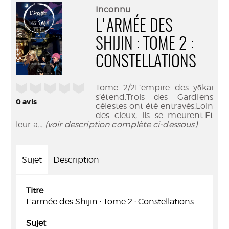
(Nouve
par
Inconnu
fenêtr
mail
L'ARMÉE DES
SHIJIN : TOME 2 :
CONSTELLATIONS
/5
Tome 2/2L’empire des yōkai
s’étend.Trois des Gardiens
0
avis
célestes ont été entravés.Loin
des cieux, ils se meurent.Et
leur a
... (voir description complète ci-dessous)
Sujet
Description
Titre
L'armée des Shijin : Tome 2 : Constellations
Sujet