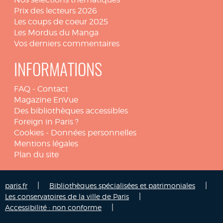
Prix des lecteurs 2026
Les coups de coeur 2025
Les Mordus du Manga
Vos derniers commentaires
INFORMATIONS
FAQ
-
Contact
Magazine EnVue
Des bibliothèques accessibles
Foreign in Paris ?
Cookies
-
Données personnelles
Mentions légales
Plan du site
|
|
paris.fr
Bibliothèques spécialisées et patrimoniales
|
Les conservatoires de la ville de Paris
|
Accessibilité : non conforme