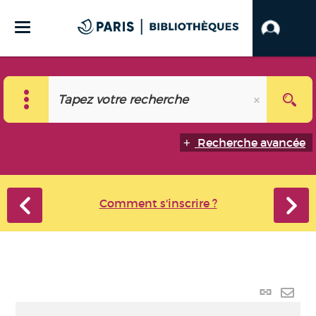
Recherche avancée
Comment s'inscrire ?
Lien
perma
Envo