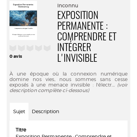
(Nouve
par
Inconnu
fenêtr
mail
EXPOSITION
PERMANENTE :
COMPRENDRE ET
INTÉGRER
/5
0
avis
L'INVISIBLE
À une époque où la connexion numérique
domine nos vies, nous sommes sans cesse
exposés à une menace invisible : l'électr
... (voir
description complète ci-dessous)
Sujet
Description
Titre
Exposition Permanente : Comprendre et