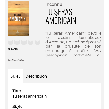
(Nouve
par
Inconnu
fenêtr
mail
TU SERAS
AMÉRICAIN
"Tu seras Américain" dévoile
le destin tumultueux
/5
d’Antoine, un enfant éprouvé
par la cruauté de son
0
avis
entourage. Sa quête
... (voir
description complète ci-
dessous)
Sujet
Description
Titre
Tu seras américain
Sujet