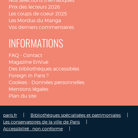
Nos sélections thématiques
Prix des lecteurs 2026
Les coups de coeur 2025
Les Mordus du Manga
Vos derniers commentaires
INFORMATIONS
FAQ
-
Contact
Magazine EnVue
Des bibliothèques accessibles
Foreign in Paris ?
Cookies
-
Données personnelles
Mentions légales
Plan du site
|
|
paris.fr
Bibliothèques spécialisées et patrimoniales
|
Les conservatoires de la ville de Paris
|
Accessibilité : non conforme