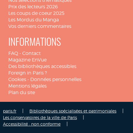
Nos sélections thématiques
Prix des lecteurs 2026
Les coups de coeur 2025
Les Mordus du Manga
Vos derniers commentaires
INFORMATIONS
FAQ
-
Contact
Magazine EnVue
Des bibliothèques accessibles
Foreign in Paris ?
Cookies
-
Données personnelles
Mentions légales
Plan du site
|
|
paris.fr
Bibliothèques spécialisées et patrimoniales
|
Les conservatoires de la ville de Paris
|
Accessibilité : non conforme