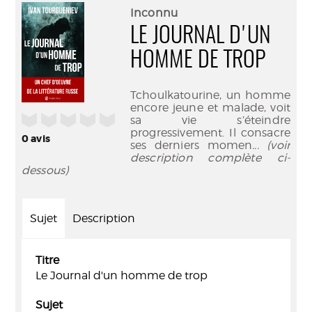
(Nouve
par
Inconnu
fenêtr
mail
LE JOURNAL D'UN
HOMME DE TROP
Tchoulkatourine, un homme
encore jeune et malade, voit
/5
sa vie s’éteindre
progressivement. Il consacre
0
avis
ses derniers momen
... (voir
description complète ci-
dessous)
Sujet
Description
Titre
Le Journal d'un homme de trop
Sujet