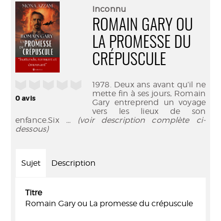
(Nouve
par
Inconnu
fenêtr
mail
ROMAIN GARY OU
LA PROMESSE DU
CRÉPUSCULE
/5
1978. Deux ans avant qu’il ne
mette fin à ses jours, Romain
0
avis
Gary entreprend un voyage
vers les lieux de son
enfance.Six
... (voir description complète ci-
dessous)
Sujet
Description
Titre
Romain Gary ou La promesse du crépuscule