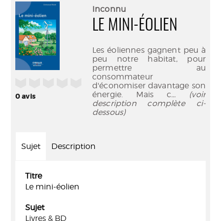
(Nouve
par
Inconnu
fenêtr
mail
LE MINI-ÉOLIEN
Les éoliennes gagnent peu à
peu notre habitat, pour
permettre au
consommateur
/5
d'économiser davantage son
énergie. Mais c
... (voir
0
avis
description complète ci-
dessous)
Sujet
Description
Titre
Le mini-éolien
Sujet
Livres & BD