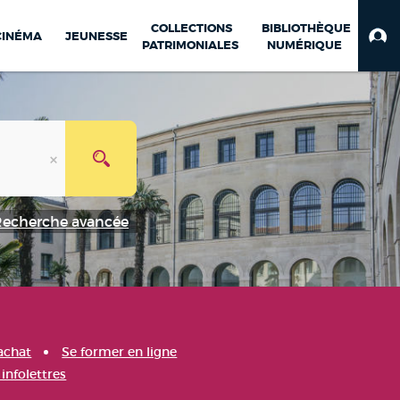
COLLECTIONS
BIBLIOTHÈQUE
CINÉMA
JEUNESSE
PATRIMONIALES
NUMÉRIQUE
Recherche avancée
achat
Se former en ligne
infolettres