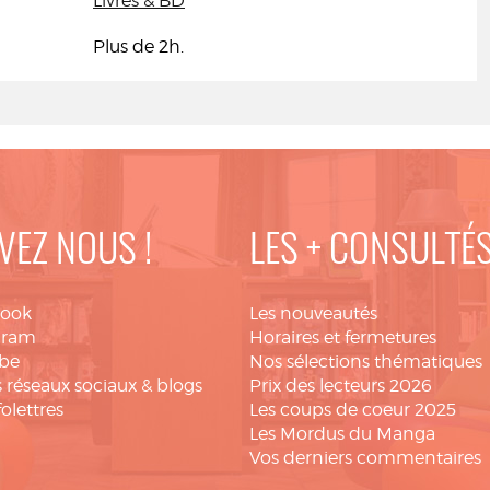
Livres & BD
Plus de 2h.
VEZ NOUS !
LES + CONSULTÉ
book
Les nouveautés
gram
Horaires et fermetures
be
Nos sélections thématiques
 réseaux sociaux & blogs
Prix des lecteurs 2026
folettres
Les coups de coeur 2025
Les Mordus du Manga
Vos derniers commentaires