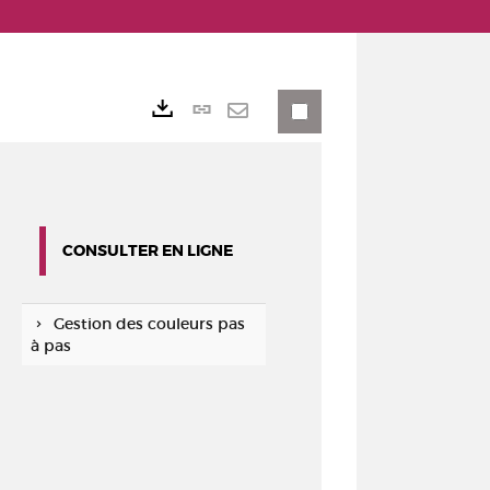
Lien
Exports
permanent
Envoyer
(Nouvelle
par
fenêtre)
mail
CONSULTER EN LIGNE
Gestion des couleurs pas
à pas