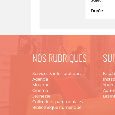
Sujet
Durée
NOS RUBRIQUES
SUI
Services & infos pratiques
Face
Agenda
Insta
Musique
Youtu
Cinéma
Autres
Jeunesse
Les in
Collections patrimoniales
Bibliothèque numérique