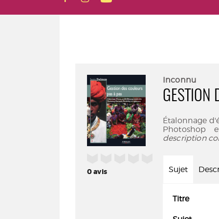
Inconnu
GESTION 
Étalonnage d'é
Photoshop e
description co
/5
Sujet
Descr
0
avis
Titre