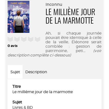
(Nouve
par
Inconnu
fenêtr
mail
LE MILLIÈME JOUR
DE LA MARMOTTE
Ah, si chaque journée
pouvait être identique à celle
/5
de la veille, Éléonore serait
0
avis
comblée : gestion de
patrimoine, peti
... (voir
description complète ci-dessous)
Sujet
Description
Titre
Le millième jour de la marmotte
Sujet
Livres & BD