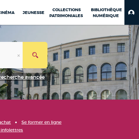
COLLECTIONS
BIBLIOTHÈQUE
CINÉMA
JEUNESSE
PATRIMONIALES
NUMÉRIQUE
Recherche avancée
achat
Se former en ligne
infolettres