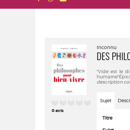
Inconnu
DES PHIL
"Vide est le 
humaine"Épic
description co
Sujet
Descr
/5
0
avis
Titre