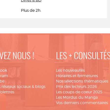
Livres & BD
Plus de 2h.
VEZ NOUS !
LES + CONSULTÉ
book
Les nouveautés
gram
Horaires et fermetures
be
Nos sélections thématiques
 réseaux sociaux & blogs
Prix des lecteurs 2026
folettres
Les coups de coeur 2025
Les Mordus du Manga
Vos derniers commentaires