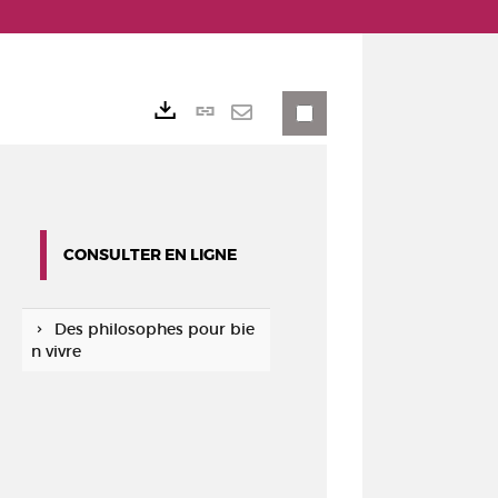
Lien
Exports
permanent
Envoyer
(Nouvelle
par
fenêtre)
mail
CONSULTER EN LIGNE
Des philosophes pour bie
n vivre