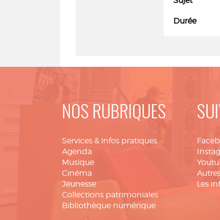
Sujet
Durée
NOS RUBRIQUES
SUI
Services & infos pratiques
Face
Agenda
Insta
Musique
Youtu
Cinéma
Autres
Jeunesse
Les in
Collections patrimoniales
Bibliothèque numérique