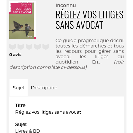
(Nouve
par
Inconnu
fenêtr
mail
RÉGLEZ VOS LITIGES
SANS AVOCAT
Ce guide pragmatique décrit
/5
toutes les démarches et tous
les recours pour gérer sans
0
avis
avocat les litiges du
quotidien. En
... (voir
description complète ci-dessous)
Sujet
Description
Titre
Réglez vos litiges sans avocat
Sujet
Livres & BD