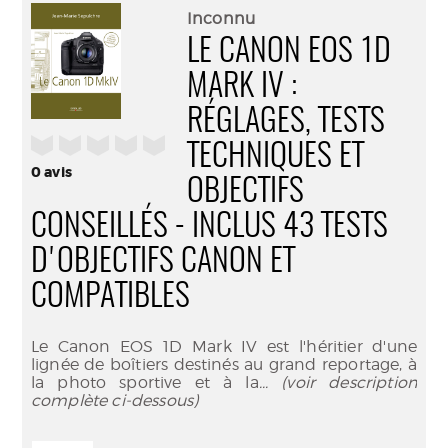
(Nouve
par
Inconnu
fenêtr
mail
LE CANON EOS 1D
MARK IV :
RÉGLAGES, TESTS
/5
TECHNIQUES ET
0
avis
OBJECTIFS
CONSEILLÉS - INCLUS 43 TESTS
D'OBJECTIFS CANON ET
COMPATIBLES
Le Canon EOS 1D Mark IV est l'héritier d'une
lignée de boîtiers destinés au grand reportage, à
la photo sportive et à la
... (voir description
complète ci-dessous)