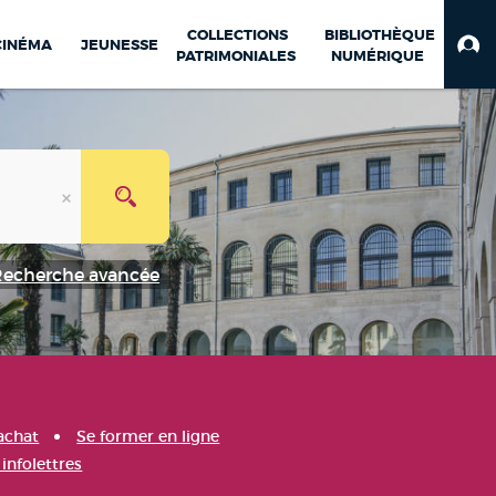
COLLECTIONS
BIBLIOTHÈQUE
CINÉMA
JEUNESSE
PATRIMONIALES
NUMÉRIQUE
Recherche avancée
achat
Se former en ligne
infolettres