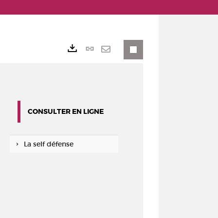
Lien
Exports
permanent
Envoyer
(Nouvelle
par
fenêtre)
mail
CONSULTER EN LIGNE
La self défense