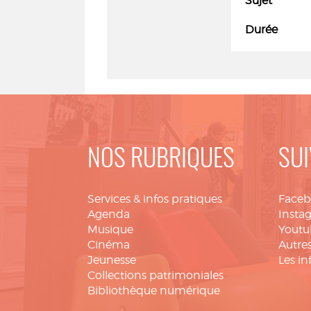
Sujet
Durée
NOS RUBRIQUES
SUI
Services & infos pratiques
Face
Agenda
Insta
Musique
Youtu
Cinéma
Autres
Jeunesse
Les in
Collections patrimoniales
Bibliothèque numérique