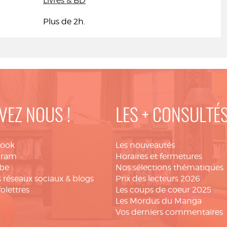
Livres & BD
Plus de 2h.
VEZ NOUS !
LES + CONSULTÉ
book
Les nouveautés
gram
Horaires et fermetures
be
Nos sélections thématiques
 réseaux sociaux & blogs
Prix des lecteurs 2026
folettres
Les coups de coeur 2025
Les Mordus du Manga
Vos derniers commentaires