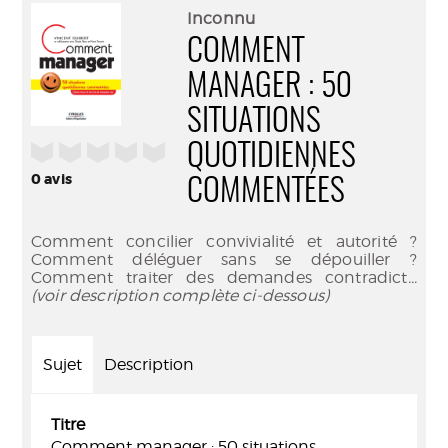
(Nouve
par
Inconnu
fenêtr
mail
COMMENT
MANAGER : 50
SITUATIONS
/5
QUOTIDIENNES
0
avis
COMMENTÉES
Comment concilier convivialité et autorité ?
Comment déléguer sans se dépouiller ?
Comment traiter des demandes contradict
...
(voir description complète ci-dessous)
Sujet
Description
Titre
Comment manager : 50 situations