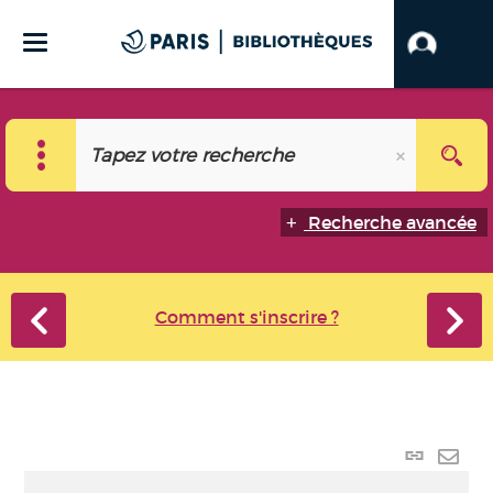
Recherche avancée
Comment s'inscrire ?
Lien
perma
Envo