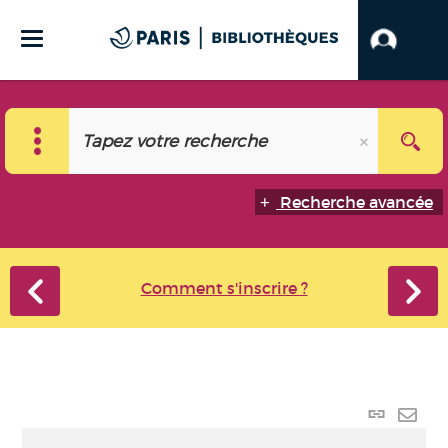
Recherche avancée
Comment s'inscrire ?
Lien
perma
Envo