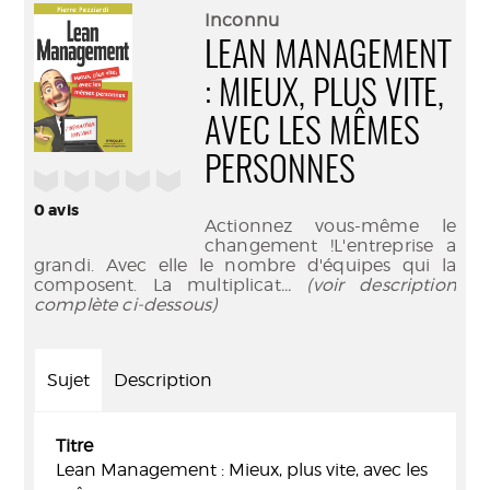
(Nouve
par
Inconnu
fenêtr
mail
LEAN MANAGEMENT
: MIEUX, PLUS VITE,
AVEC LES MÊMES
PERSONNES
/5
0
avis
Actionnez vous-même le
changement !L'entreprise a
grandi. Avec elle le nombre d'équipes qui la
composent. La multiplicat
... (voir description
complète ci-dessous)
Sujet
Description
Titre
Lean Management : Mieux, plus vite, avec les