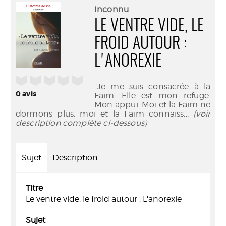
(Nouve
par
Inconnu
fenêtr
mail
LE VENTRE VIDE, LE
FROID AUTOUR :
L'ANOREXIE
/5
"Je me suis consacrée à la
0
avis
Faim. Elle est mon refuge.
Mon appui. Moi et la Faim ne
dormons plus, moi et la Faim connaiss
... (voir
description complète ci-dessous)
Sujet
Description
Titre
Le ventre vide, le froid autour : L'anorexie
Sujet