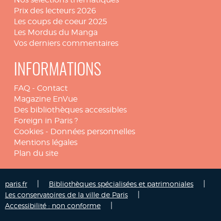
Prix des lecteurs 2026
Les coups de coeur 2025
Les Mordus du Manga
Vos derniers commentaires
INFORMATIONS
FAQ
-
Contact
Magazine EnVue
Des bibliothèques accessibles
Foreign in Paris ?
Cookies
-
Données personnelles
Mentions légales
Plan du site
|
|
paris.fr
Bibliothèques spécialisées et patrimoniales
|
Les conservatoires de la ville de Paris
|
Accessibilité : non conforme