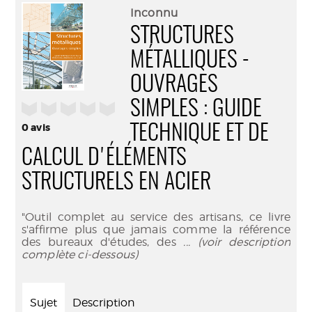
(Nouve
par
Inconnu
fenêtr
mail
STRUCTURES
MÉTALLIQUES -
OUVRAGES
SIMPLES : GUIDE
/5
0
avis
TECHNIQUE ET DE
CALCUL D'ÉLÉMENTS
STRUCTURELS EN ACIER
"Outil complet au service des artisans, ce livre
s'affirme plus que jamais comme la référence
des bureaux d'études, des
... (voir description
complète ci-dessous)
Sujet
Description