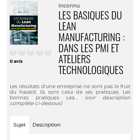
(Nouve
par
Inconnu
fenêtr
mail
LES BASIQUES DU
LEAN
MANUFACTURING :
DANS LES PMI ET
/5
ATELIERS
0
avis
TECHNOLOGIQUES
Les résultats d'une entreprise ne sont pas le fruit
du hasard. Ils sont celui de ses pratiques. Les
bonnes pratiques Lea
... (voir description
complète ci-dessous)
Sujet
Description