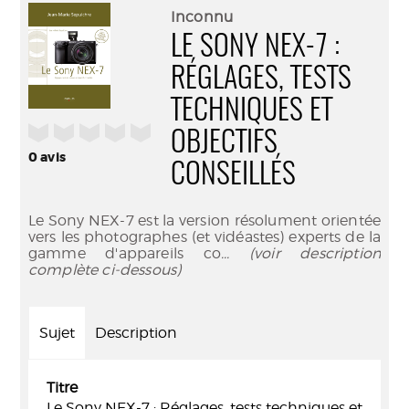
(Nouve
par
Inconnu
fenêtr
mail
LE SONY NEX-7 :
RÉGLAGES, TESTS
TECHNIQUES ET
/5
OBJECTIFS
0
avis
CONSEILLÉS
Le Sony NEX-7 est la version résolument orientée
vers les photographes (et vidéastes) experts de la
gamme d'appareils co
... (voir description
complète ci-dessous)
Sujet
Description
Titre
Le Sony NEX-7 : Réglages, tests techniques et