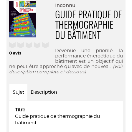
(Nouve
par
Inconnu
fenêtr
mail
GUIDE PRATIQUE DE
THERMOGRAPHIE
DU BÂTIMENT
/5
Devenue une priorité, la
0
avis
performance énergétique du
bâtiment est un objectif qui
ne peut être approché qu'avec de nouvea
... (voir
description complète ci-dessous)
Sujet
Description
Titre
Guide pratique de thermographie du
bâtiment