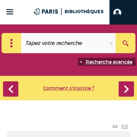
Recherche avancée
Comment s'inscrire ?
Lien
perma
Envo