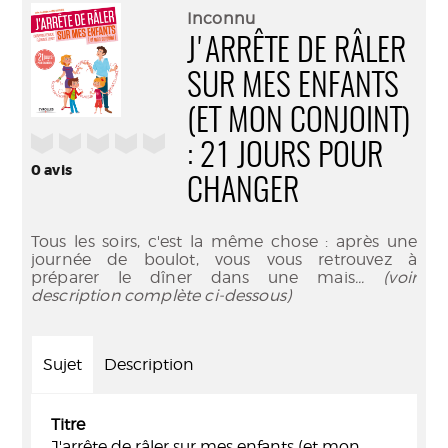
(Nouve
par
Inconnu
fenêtr
mail
J'ARRÊTE DE RÂLER
SUR MES ENFANTS
(ET MON CONJOINT)
/5
: 21 JOURS POUR
0
avis
CHANGER
Tous les soirs, c'est la même chose : après une
journée de boulot, vous vous retrouvez à
préparer le dîner dans une mais
... (voir
description complète ci-dessous)
Sujet
Description
Titre
J'arrête de râler sur mes enfants (et mon