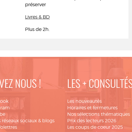
préserver
Livres & BD
Plus de 2h.
VEZ NOUS !
LES + CONSULTÉ
book
Les nouveautés
gram
Horaires et fermetures
be
Nos sélections thématiques
 réseaux sociaux & blogs
Prix des lecteurs 2026
folettres
Les coups de coeur 2025