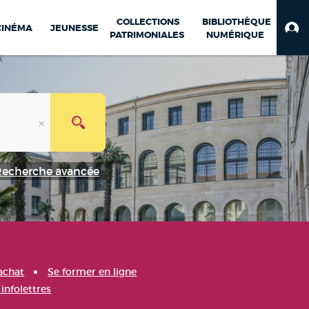
COLLECTIONS
BIBLIOTHÈQUE
CINÉMA
JEUNESSE
PATRIMONIALES
NUMÉRIQUE
Recherche avancée
achat
Se former en ligne
infolettres