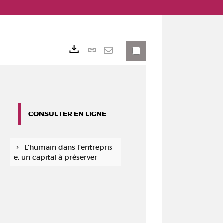
Lien
Exports
permanent
Envoyer
(Nouvelle
par
fenêtre)
mail
CONSULTER EN LIGNE
L'humain dans l'entrepris
e, un capital à préserver