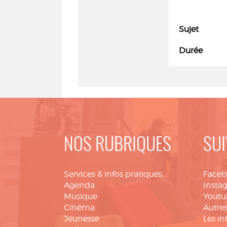
Sujet
Durée
NOS RUBRIQUES
SUI
Services & infos pratiques
Face
Agenda
Insta
Musique
Youtu
Cinéma
Autres
Jeunesse
Les in