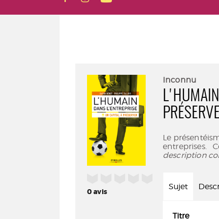
Inconnu
L'HUMAIN
PRÉSERV
Le présentéis
entreprises.
description co
/5
Sujet
Descr
0
avis
Titre