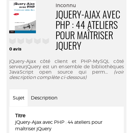
(Nouve
par
Inconnu
fenêtr
mail
JQUERY-AJAX AVEC
PHP : 44 ATELIERS
POUR MAÎTRISER
/5
JQUERY
0
avis
jQuery-Ajax côté client et PHP-MySQL côté
serveurjQuery est un ensemble de bibliothèques
JavaScript open source qui perm
... (voir
description complète ci-dessous)
Sujet
Description
Titre
jQuery-Ajax avec PHP : 44 ateliers pour
maîtriser jQuery