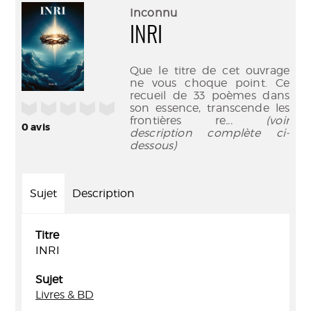
(Nouve
par
Inconnu
fenêtr
mail
INRI
Que le titre de cet ouvrage
ne vous choque point. Ce
recueil de 33 poèmes dans
/5
son essence, transcende les
frontières re
... (voir
0
avis
description complète ci-
dessous)
Sujet
Description
Titre
INRI
Sujet
Livres & BD