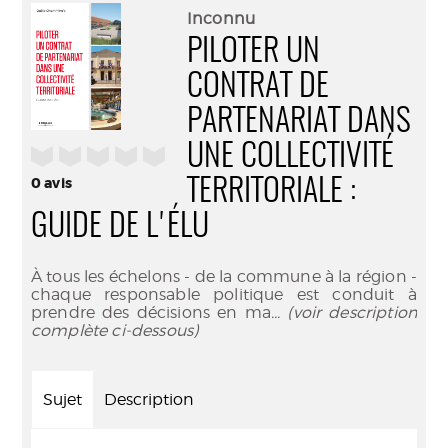
(Nouve
par
Inconnu
fenêtr
mail
PILOTER UN
CONTRAT DE
PARTENARIAT DANS
UNE COLLECTIVITÉ
/5
0
avis
TERRITORIALE :
GUIDE DE L'ÉLU
À tous les échelons - de la commune à la région -
chaque responsable politique est conduit à
prendre des décisions en ma
... (voir description
complète ci-dessous)
Sujet
Description