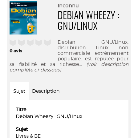
(Nouve
par
Inconnu
fenêtr
mail
DEBIAN WHEEZY :
GNU/LINUX
/5
Debian GNU/Linux,
distribution Linux non
0
avis
commerciale extrêmement
populaire, est réputée pour
sa fiabilité et sa richesse
... (voir description
complète ci-dessous)
Sujet
Description
Titre
Debian Wheezy : GNU/Linux
Sujet
Livres & BD