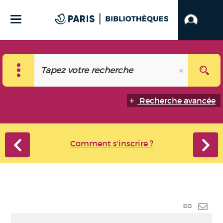
Recherche avancée
Comment s'inscrire ?
Lien
perma
Envo