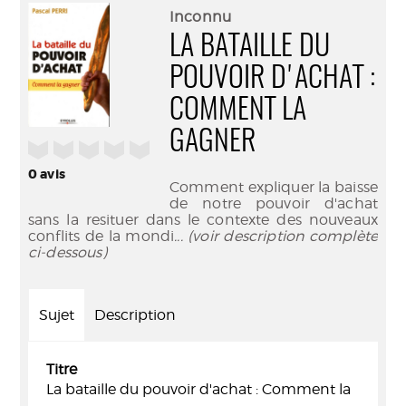
(Nouve
par
Inconnu
fenêtr
mail
LA BATAILLE DU
POUVOIR D'ACHAT :
COMMENT LA
GAGNER
/5
0
avis
Comment expliquer la baisse
de notre pouvoir d'achat
sans la resituer dans le contexte des nouveaux
conflits de la mondi
... (voir description complète
ci-dessous)
Sujet
Description
Titre
La bataille du pouvoir d'achat : Comment la