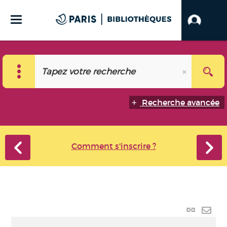
Recherche avancée
Comment s'inscrire ?
Lien
perma
Envo