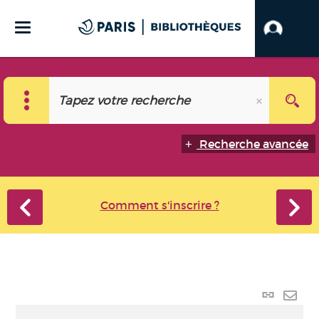
Recherche avancée
Comment s'inscrire ?
Lien
perma
Envo