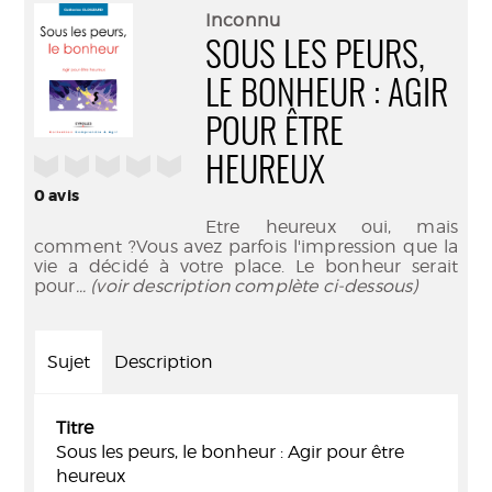
(Nouve
par
Inconnu
fenêtr
mail
SOUS LES PEURS,
LE BONHEUR : AGIR
POUR ÊTRE
/5
HEUREUX
0
avis
Etre heureux oui, mais
comment ?Vous avez parfois l'impression que la
vie a décidé à votre place. Le bonheur serait
pour
... (voir description complète ci-dessous)
Sujet
Description
Titre
Sous les peurs, le bonheur : Agir pour être
heureux