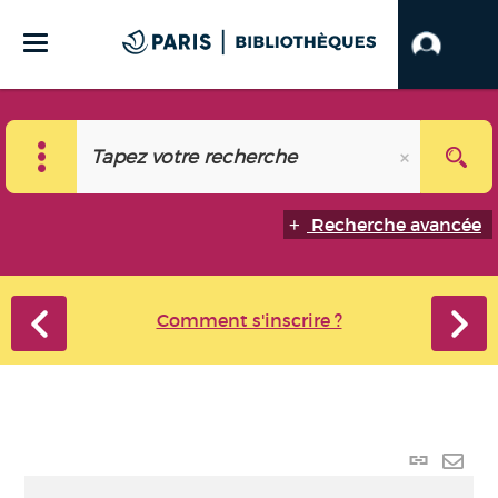
Recherche avancée
Comment s'inscrire ?
Lien
perma
Envo