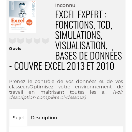
(Nouve
par
Inconnu
fenêtr
mail
EXCEL EXPERT :
FONCTIONS, TCD,
SIMULATIONS,
/5
VISUALISATION,
0
avis
BASES DE DONNÉES
- COUVRE EXCEL 2013 ET 2010
Prenez le contrôle de vos données et de vos
classeursOptimisez votre environnement de
travail en maîtrisant toutes les a
... (voir
description complète ci-dessous)
Sujet
Description