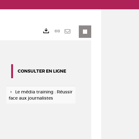
Lien
Exports
permanent
Envoyer
(Nouvelle
par
fenêtre)
mail
CONSULTER EN LIGNE
Le média training : Réussir
face aux journalistes