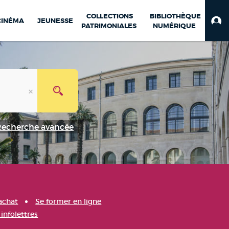
COLLECTIONS
BIBLIOTHÈQUE
CINÉMA
JEUNESSE
PATRIMONIALES
NUMÉRIQUE
Recherche avancée
achat
Se former en ligne
infolettres