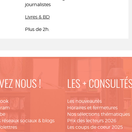
journalistes
Livres & BD
Plus de 2h.
VEZ NOUS !
LES + CONSULTÉ
book
Les nouveautés
gram
Horaires et fermetures
be
Nos sélections thématiques
 réseaux sociaux & blogs
Prix des lecteurs 2026
folettres
Les coups de coeur 2025