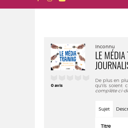
Inconnu
LE MÉDIA 
JOURNALI
/5
De plus en pl
0
avis
qu'ils soient 
complète ci-d
Sujet
Descr
Titre