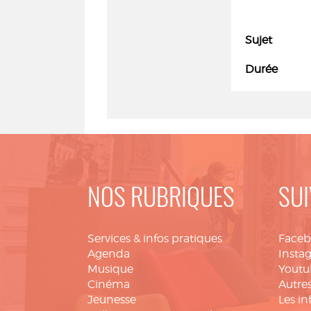
Sujet
Durée
NOS RUBRIQUES
SUI
Services & infos pratiques
Face
Agenda
Insta
Musique
Youtu
Cinéma
Autres
Jeunesse
Les in