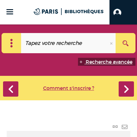
Recherche avancée
Comment s'inscrire ?
Lien
perma
Envo