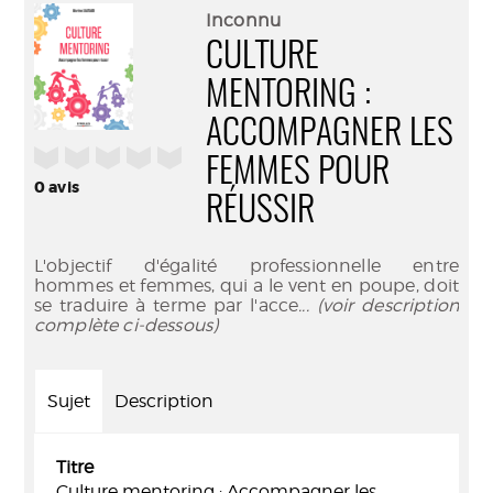
(Nouve
par
Inconnu
fenêtr
mail
CULTURE
MENTORING :
ACCOMPAGNER LES
/5
FEMMES POUR
0
avis
RÉUSSIR
L'objectif d'égalité professionnelle entre
hommes et femmes, qui a le vent en poupe, doit
se traduire à terme par l'acce
... (voir description
complète ci-dessous)
Sujet
Description
Titre
Culture mentoring : Accompagner les