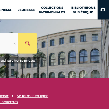
COLLECTIONS
BIBLIOTHÈQUE
CINÉMA
JEUNESSE
PATRIMONIALES
NUMÉRIQUE
Recherche avancée
achat
Se former en ligne
infolettres