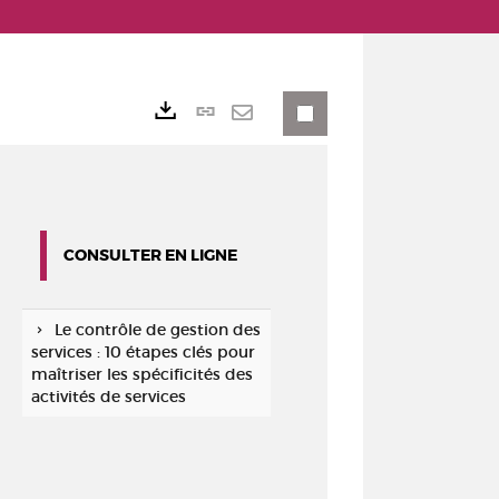
Lien
Exports
permanent
Envoyer
(Nouvelle
par
fenêtre)
mail
CONSULTER EN LIGNE
Le contrôle de gestion des
services : 10 étapes clés pour
maîtriser les spécificités des
activités de services