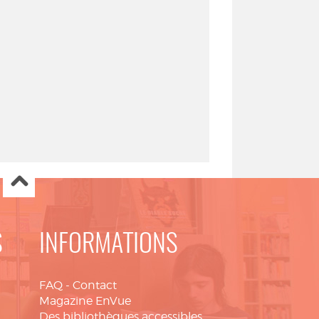
S
INFORMATIONS
FAQ
-
Contact
Magazine EnVue
Des bibliothèques accessibles