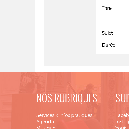
Titre
Sujet
Durée
NOS RUBRIQUES
SUI
Services & infos pratiques
Face
Agenda
Insta
Musique
Youtu