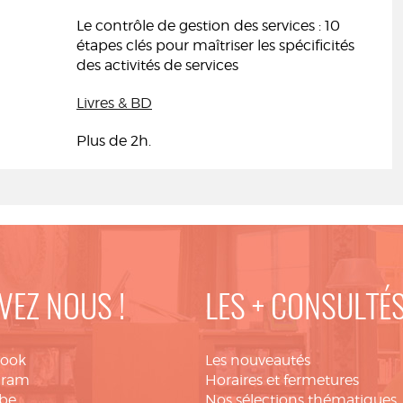
Le contrôle de gestion des services : 10
étapes clés pour maîtriser les spécificités
des activités de services
Livres & BD
Plus de 2h.
VEZ NOUS !
LES + CONSULTÉ
book
Les nouveautés
gram
Horaires et fermetures
be
Nos sélections thématiques