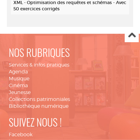
XML - Optimisation des requêtes et schémas - Avec
50 exercices corrigés
NOS RUBRIQUES
Services & infos pratiques
Agenda
Musique
Cinéma
Jeunesse
Collections patrimoniales
Bibliothèque numérique
SUIVEZ NOUS !
Facebook