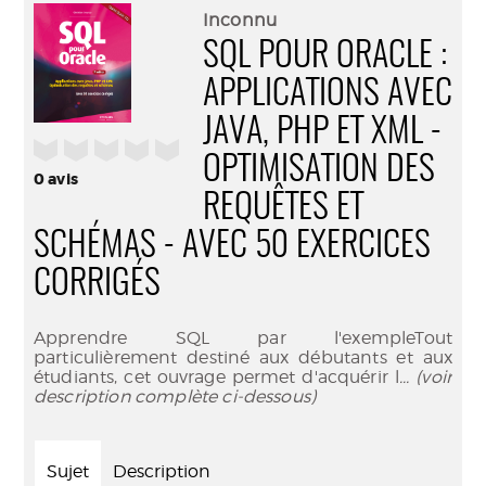
(Nouve
par
Inconnu
fenêtr
mail
SQL POUR ORACLE :
APPLICATIONS AVEC
JAVA, PHP ET XML -
/5
OPTIMISATION DES
0
avis
REQUÊTES ET
SCHÉMAS - AVEC 50 EXERCICES
CORRIGÉS
Apprendre SQL par l'exempleTout
particulièrement destiné aux débutants et aux
étudiants, cet ouvrage permet d'acquérir l
... (voir
description complète ci-dessous)
Sujet
Description