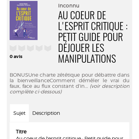
(Nouve
par
Inconnu
fenêtr
mail
AU COEUR DE
L'ESPRIT CRITIQUE :
PETIT GUIDE POUR
DÉJOUER LES
/5
0
avis
MANIPULATIONS
BONUSUne charte zététique pour débattre dans
la bienveillanceComment démêler le vrai du
faux, face au flux constant d’in
... (voir description
complète ci-dessous)
Sujet
Description
Titre
Au coeur de l'esprit critique : Petit guide pour