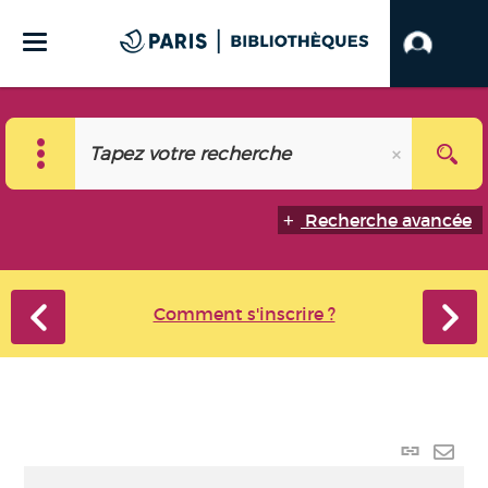
Recherche avancée
Comment s'inscrire ?
Lien
perma
Envo