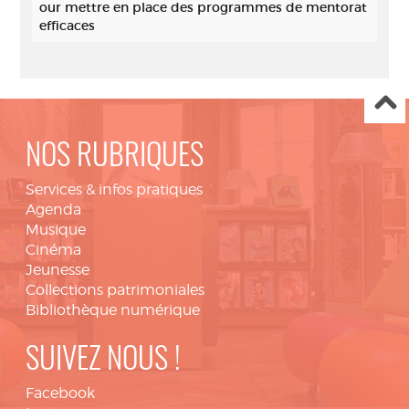
our mettre en place des programmes de mentorat
efficaces
NOS RUBRIQUES
Services & infos pratiques
Agenda
Musique
Cinéma
Jeunesse
Collections patrimoniales
Bibliothèque numérique
SUIVEZ NOUS !
Facebook