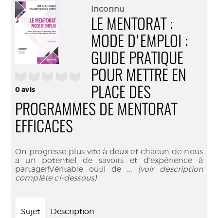
(Nouve
par
Inconnu
fenêtr
mail
LE MENTORAT :
MODE D'EMPLOI :
GUIDE PRATIQUE
POUR METTRE EN
/5
0
avis
PLACE DES
PROGRAMMES DE MENTORAT
EFFICACES
On progresse plus vite à deux et chacun de nous
a un potentiel de savoirs et d’expérience à
partager!Véritable outil de
... (voir description
complète ci-dessous)
Sujet
Description