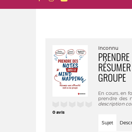
Inconnu
PRENDRE 
RÉSUMER 
GROUPE
En cours, en 
prendre des 
/5
description co
0
avis
Sujet
Descr