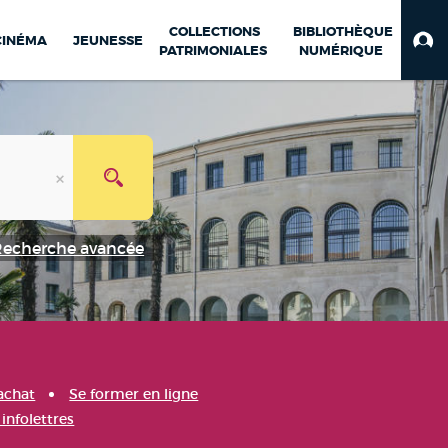
COLLECTIONS
BIBLIOTHÈQUE
CINÉMA
JEUNESSE
PATRIMONIALES
NUMÉRIQUE
Recherche avancée
achat
Se former en ligne
infolettres