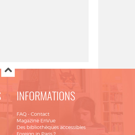
S
INFORMATIONS
FAQ
-
Contact
Magazine EnVue
Des bibliothèques accessibles
Foreign in Paris ?