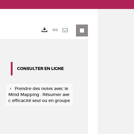
Lien
Exports
permanent
Envoyer
(Nouvelle
par
fenêtre)
mail
CONSULTER EN LIGNE
Prendre des notes avec le
Mind Mapping : Résumer ave
c efficacité seul ou en groupe