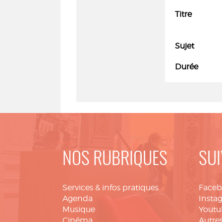
Titre
Sujet
Durée
NOS RUBRIQUES
SUI
Services & infos pratiques
Face
Agenda
Insta
Musique
Youtu
Cinéma
Autres