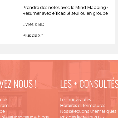
Prendre des notes avec le Mind Mapping :
Résumer avec efficacité seul ou en groupe
Livres & BD
Plus de 2h.
VEZ NOUS !
LES + CONSULTÉ
book
Les nouveautés
gram
Horaires et fermetures
be
Nos sélections thématiques
 réseaux sociaux & blogs
Prix des lecteurs 2026