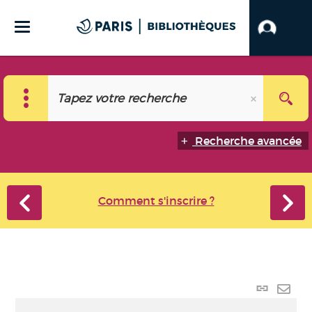
Recherche avancée
Comment s'inscrire ?
Lien
perma
Envo