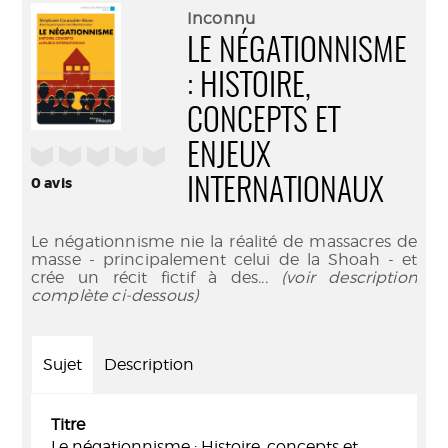
(Nouve
par
Inconnu
fenêtr
mail
LE NÉGATIONNISME
: HISTOIRE,
CONCEPTS ET
ENJEUX
/5
0
avis
INTERNATIONAUX
Le négationnisme nie la réalité de massacres de
masse - principalement celui de la Shoah - et
crée un récit fictif à des
... (voir description
complète ci-dessous)
Sujet
Description
Titre
Le négationnisme : Histoire, concepts et