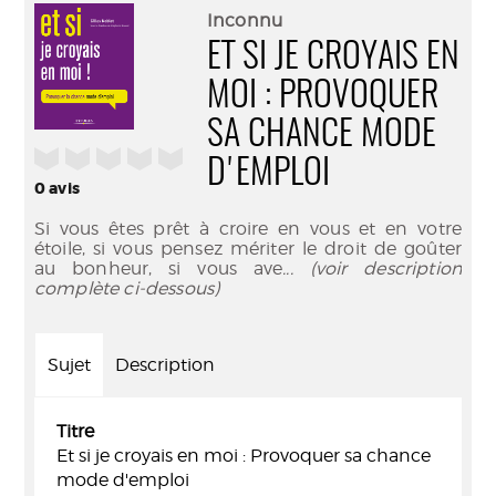
(Nouve
par
Inconnu
fenêtr
mail
ET SI JE CROYAIS EN
MOI : PROVOQUER
SA CHANCE MODE
/5
D'EMPLOI
0
avis
Si vous êtes prêt à croire en vous et en votre
étoile, si vous pensez mériter le droit de goûter
au bonheur, si vous ave
... (voir description
complète ci-dessous)
Sujet
Description
Titre
Et si je croyais en moi : Provoquer sa chance
mode d'emploi