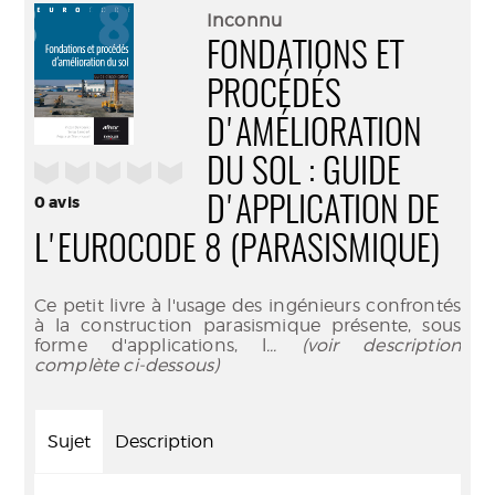
(Nouve
par
Inconnu
fenêtr
mail
FONDATIONS ET
PROCÉDÉS
D'AMÉLIORATION
DU SOL : GUIDE
/5
0
avis
D'APPLICATION DE
L'EUROCODE 8 (PARASISMIQUE)
Ce petit livre à l'usage des ingénieurs confrontés
à la construction parasismique présente, sous
forme d'applications, l
... (voir description
complète ci-dessous)
Sujet
Description