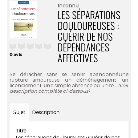
(Nouve
par
Inconnu
fenêtr
mail
LES SÉPARATIONS
DOULOUREUSES :
GUÉRIR DE NOS
/5
DÉPENDANCES
0
avis
AFFECTIVES
Se détacher sans se sentir abandonnéUne
rupture amoureuse, un déménagement, un
licenciement, une simple absence ou un re
... (voir
description complète ci-dessous)
Sujet
Description
Titre
Les séparations douloureuses : Guérir de nos