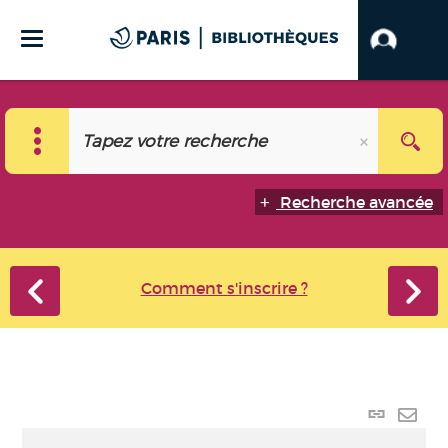
Recherche avancée
Comment s'inscrire ?
Lien
perma
Envo