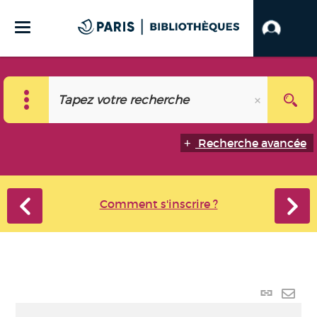
Recherche avancée
Comment s'inscrire ?
Lien
perma
Envo