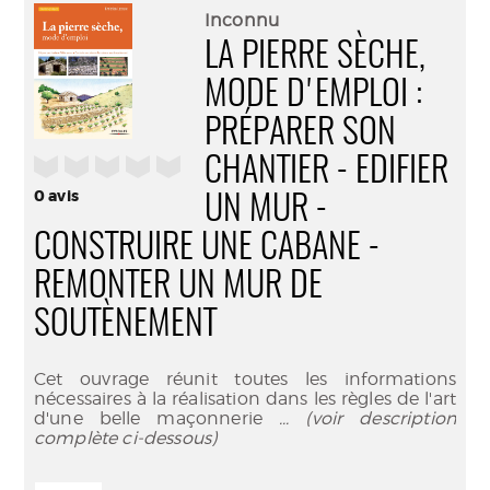
(Nouve
par
Inconnu
fenêtr
mail
LA PIERRE SÈCHE,
MODE D'EMPLOI :
PRÉPARER SON
/5
CHANTIER - EDIFIER
0
avis
UN MUR -
CONSTRUIRE UNE CABANE -
REMONTER UN MUR DE
SOUTÈNEMENT
Cet ouvrage réunit toutes les informations
nécessaires à la réalisation dans les règles de l'art
d'une belle maçonnerie
... (voir description
complète ci-dessous)