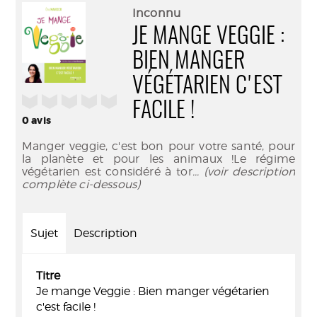
(Nouve
par
Inconnu
fenêtr
mail
JE MANGE VEGGIE :
BIEN MANGER
VÉGÉTARIEN C'EST
/5
FACILE !
0
avis
Manger veggie, c'est bon pour votre santé, pour
la planète et pour les animaux !Le régime
végétarien est considéré à tor
... (voir description
complète ci-dessous)
Sujet
Description
Titre
Je mange Veggie : Bien manger végétarien
c'est facile !