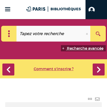
Recherche avancée
Comment s'inscrire ?
Lien
perma
Envo