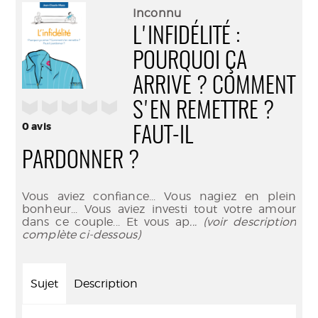
(Nouve
par
Inconnu
fenêtr
mail
L'INFIDÉLITÉ :
POURQUOI ÇA
ARRIVE ? COMMENT
/5
S'EN REMETTRE ?
0
avis
FAUT-IL
PARDONNER ?
Vous aviez confiance... Vous nagiez en plein
bonheur... Vous aviez investi tout votre amour
dans ce couple... Et vous ap
... (voir description
complète ci-dessous)
Sujet
Description