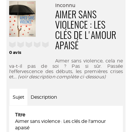
(Nouve
par
Inconnu
fenêtr
mail
AIMER SANS
VIOLENCE : LES
CLÉS DE L'AMOUR
/5
APAISÉ
0
avis
Aimer sans violence, cela ne
va-t-il pas de soi ? Pas si sûr. Passée
l'effervescence des débuts, les premières crises
et
... (voir description complète ci-dessous)
Sujet
Description
Titre
Aimer sans violence : Les clés de l'amour
apaisé