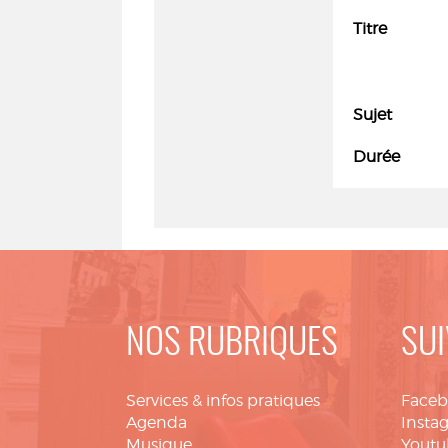
Titre
Sujet
Durée
NOS RUBRIQUES
SUI
Services & infos pratiques
Face
Agenda
Insta
Musique
Youtu