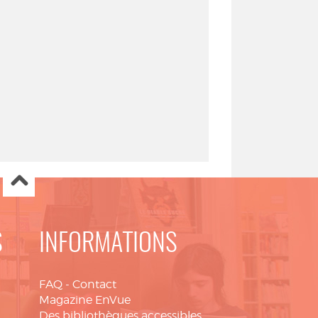
S
INFORMATIONS
FAQ
-
Contact
Magazine EnVue
Des bibliothèques accessibles