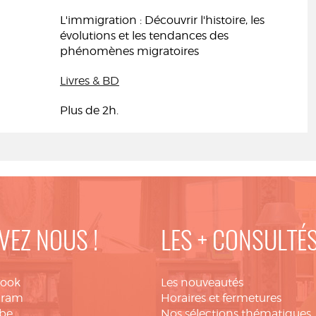
L'immigration : Découvrir l'histoire, les
évolutions et les tendances des
phénomènes migratoires
Livres & BD
Plus de 2h.
VEZ NOUS !
LES + CONSULTÉ
book
Les nouveautés
gram
Horaires et fermetures
be
Nos sélections thématiques