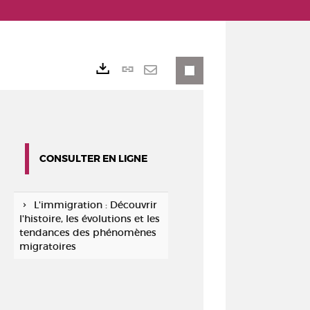
Lien
Exports
permanent
Envoyer
(Nouvelle
par
fenêtre)
mail
CONSULTER EN LIGNE
L'immigration : Découvrir
l'histoire, les évolutions et les
tendances des phénomènes
migratoires