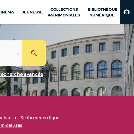
COLLECTIONS
BIBLIOTHÈQUE
CINÉMA
JEUNESSE
PATRIMONIALES
NUMÉRIQUE
Recherche avancée
achat
Se former en ligne
infolettres