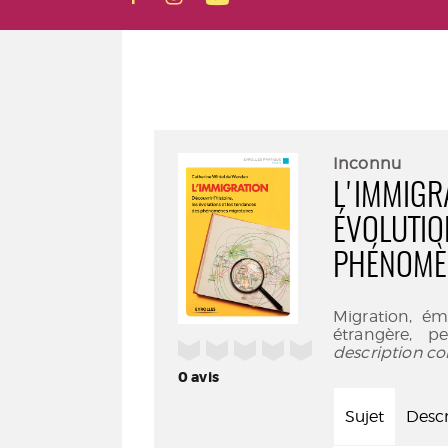
Inconnu
L'IMMIGRA
ÉVOLUTIO
PHÉNOMÈ
Migration, ém
étrangère, p
/5
description co
0
avis
Sujet
Descr