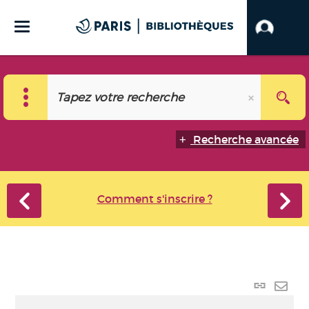
Recherche avancée
Comment s'inscrire ?
Lien
perma
Envo