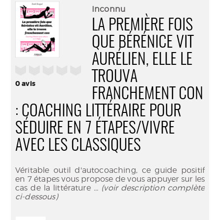
(Nouve
par
Inconnu
fenêtr
mail
LA PREMIÈRE FOIS
QUE BÉRÉNICE VIT
AURÉLIEN, ELLE LE
/5
TROUVA
0
avis
FRANCHEMENT CON
: COACHING LITTÉRAIRE POUR
SÉDUIRE EN 7 ÉTAPES/VIVRE
AVEC LES CLASSIQUES
Véritable outil d'autocoaching, ce guide positif
en 7 étapes vous propose de vous appuyer sur les
cas de la littérature
... (voir description complète
ci-dessous)