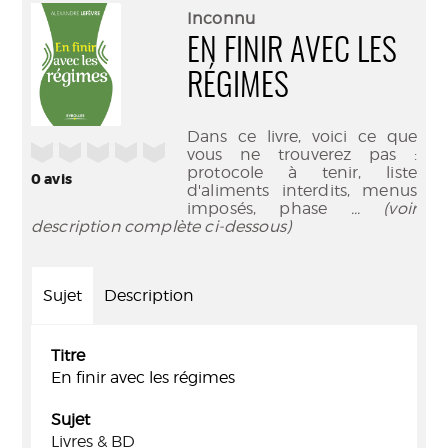
(Nouve
par
Inconnu
fenêtr
mail
EN FINIR AVEC LES
RÉGIMES
Dans ce livre, voici ce que
/5
vous ne trouverez pas :
protocole à tenir, liste
0
avis
d'aliments interdits, menus
imposés, phase
... (voir
description complète ci-dessous)
Sujet
Description
Titre
En finir avec les régimes
Sujet
Livres & BD