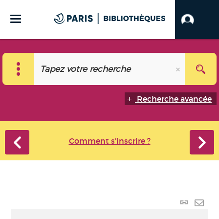
Recherche avancée
Comment s'inscrire ?
Lien
perma
Envo