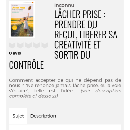
(Nouve
par
Inconnu
fenêtr
mail
LÂCHER PRISE :
PRENDRE DU
RECUL, LIBÉRER SA
CRÉATIVITÉ ET
/5
0
avis
SORTIR DU
CONTRÔLE
Comment accepter ce qui ne dépend pas de
nous ? "Ne renonce jamais, lâche prise, et la voie
s'éclaire", telle est l'idée
... (voir description
complète ci-dessous)
Sujet
Description