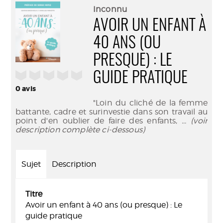
(Nouve
par
Inconnu
fenêtr
mail
AVOIR UN ENFANT À
40 ANS (OU
PRESQUE) : LE
/5
GUIDE PRATIQUE
0
avis
"Loin du cliché de la femme
battante, cadre et surinvestie dans son travail au
point d'en oublier de faire des enfants,
... (voir
description complète ci-dessous)
Sujet
Description
Titre
Avoir un enfant à 40 ans (ou presque) : Le
guide pratique